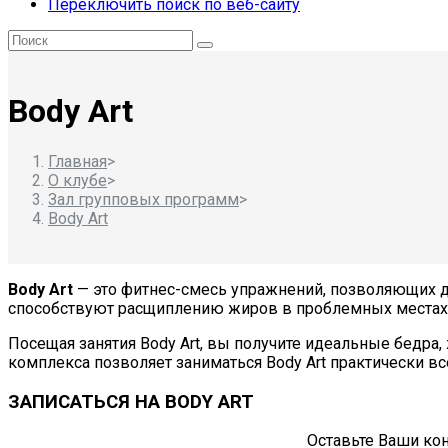
Переключить поиск по веб-сайту
Body Art
Главная
>
О клубе
>
Зал групповых программ
>
Body Art
Body Art
— это фитнес-смесь упражнений, позволяющих до
способствуют расщиплению жиров в проблемных местах
Посещая занятия Body Art, вы получите идеальные бедра
комплекса позволяет заниматься Body Art практически вс
ЗАПИСАТЬСЯ НА BODY ART
Оставьте Ваши ко