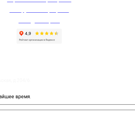
Зал групповых программ
Зал единоборств
ская, д.204/6.
жайшее время.